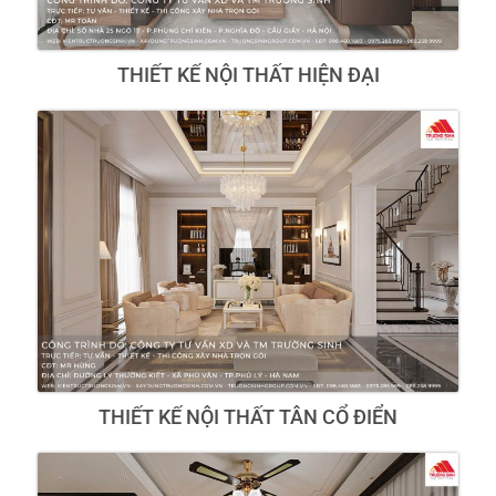
THIẾT KẾ NỘI THẤT HIỆN ĐẠI
THIẾT KẾ NỘI THẤT TÂN CỔ ĐIỂN