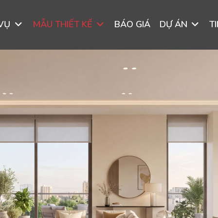
 VỤ
MẪU THIẾT KẾ
BÁO GIÁ
DỰ ÁN
T