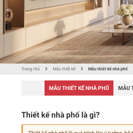
Trang chủ
Mẫu thiết kế
Mẫu thiết kế nhà phố
MẪU THIẾT KẾ NHÀ PHỐ
MẪU T
Thiết kế nhà phố là gì?