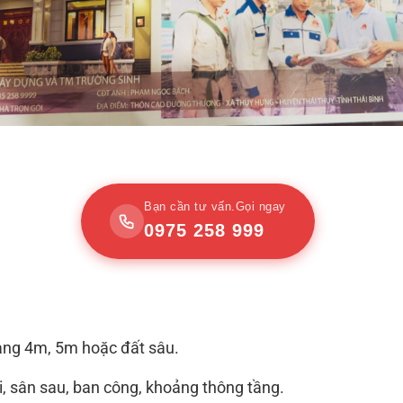
Bạn cần tư vấn.Gọi ngay
0975 258 999
gang 4m, 5m hoặc đất sâu.
i, sân sau, ban công, khoảng thông tầng.