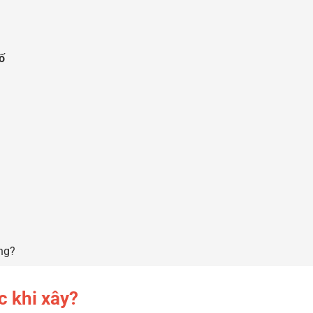
ố
ông?
c khi xây?