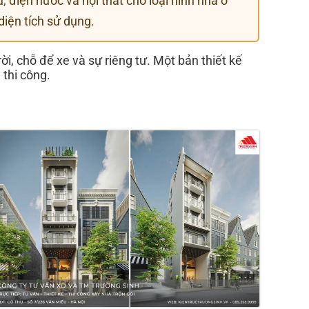
u, điện nước và nội thất cho loại hình nhà ở
diện tích sử dụng.
ời, chỗ để xe và sự riêng tư. Một bản thiết kế
 thi công.