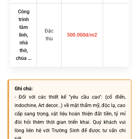
Công
trình
tâm
Đặc
linh,
500.000d/m2
thù
nhà
thờ,
chùa …
Ghi chú:
- Đối với các thiết kế ''yêu cầu cao'': (cổ điển,
indochine, Art decor…) về mặt thẩm mỹ, độc lạ, cao
cấp sang trọng, vật liệu hoàn thiện đắt tiền, tỷ mỉ
đòi hỏi thêm thời gian triển khai. Quý khách vui
lòng liên hệ với Trường Sinh để được tư vấn chi
tiết.