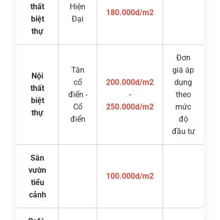
thất
Hiện
180.000d/m2
biệt
Đại
thự
Đơn
Tân
giá áp
Nội
cổ
200.000d/m2
dụng
thất
điển -
-
theo
biệt
Cổ
250.000d/m2
mức
thự
điển
độ
đầu tư
Sân
vườn
100.000d/m2
tiểu
cảnh