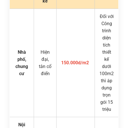
kế
Đối với
Công
trình
diện
tích
Nhà
Hiện
thiết
phố,
đại,
kế
150.000d/m2
chung
tân cổ
dưới
cư
điển
100m2
thì áp
dụng
trọn
gói 15
triệu
Nội