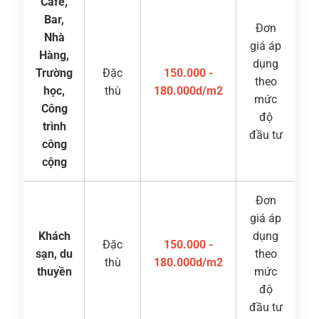
Café,
Bar,
Đơn
Nhà
giá áp
Hàng,
dụng
Trường
Đặc
150.000 -
theo
học,
thù
180.000d/m2
mức
Công
độ
trình
đầu tư
công
cộng
Đơn
giá áp
Khách
dụng
Đặc
150.000 -
sạn, du
theo
thù
180.000d/m2
thuyền
mức
độ
đầu tư