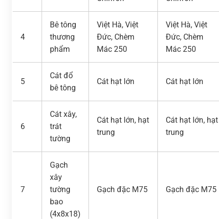
Bê tông
Việt Hà, Việt
Việt Hà, Việt
4
thương
Đức, Chèm
Đức, Chèm
phẩm
Mác 250
Mác 250
Cát đổ
5
Cát hạt lớn
Cát hạt lớn
bê tông
Cát xây,
Cát hạt lớn, hạt
Cát hạt lớn, hạt
6
trát
trung
trung
tường
Gạch
xây
7
tường
Gạch đặc M75
Gạch đặc M75
bao
(4x8x18)