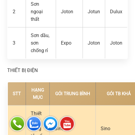
Sơn
2
ngoại
Joton
Jotun
Dulux
thất
Sơn dầu,
3
sơn
Expo
Joton
Joton
chống rỉ
THIẾT BỊ ĐIỆN
HẠNG
STT
GÓI TRUNG BÌNH
GÓI TB KHÁ
MỤC
Thiết
bị
1
công
Sino
Sino