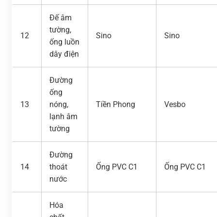
Đế âm
tường,
12
Sino
Sino
ống luồn
dây điện
Đường
ống
13
nóng,
Tiền Phong
Vesbo
lạnh âm
tường
Đường
14
thoát
Ống PVC C1
Ống PVC C1
nước
Hóa