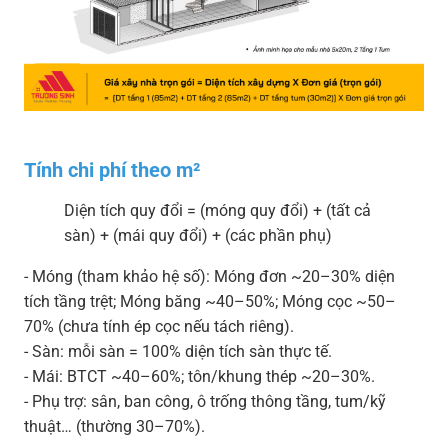
Tính chi phí theo m²
Diện tích quy đổi = (móng quy đổi) + (tất cả
sàn) + (mái quy đổi) + (các phần phụ)
- Móng (tham khảo hệ số): Móng đơn ~20–30% diện
tích tầng trệt; Móng băng ~40–50%; Móng cọc ~50–
70% (chưa tính ép cọc nếu tách riêng).
- Sàn: mỗi sàn = 100% diện tích sàn thực tế.
- Mái: BTCT ~40–60%; tôn/khung thép ~20–30%.
- Phụ trợ: sân, ban công, ô trống thông tầng, tum/kỹ
thuật… (thường 30–70%).