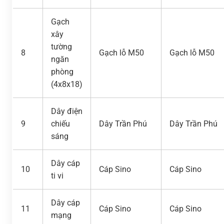
Gạch
xây
tường
8
Gạch lỗ M50
Gạch lỗ M50
ngăn
phòng
(4x8x18)
Dây điện
9
chiếu
Dây Trần Phú
Dây Trần Phú
sáng
Dây cáp
10
Cáp Sino
Cáp Sino
ti vi
Dây cáp
11
Cáp Sino
Cáp Sino
mạng