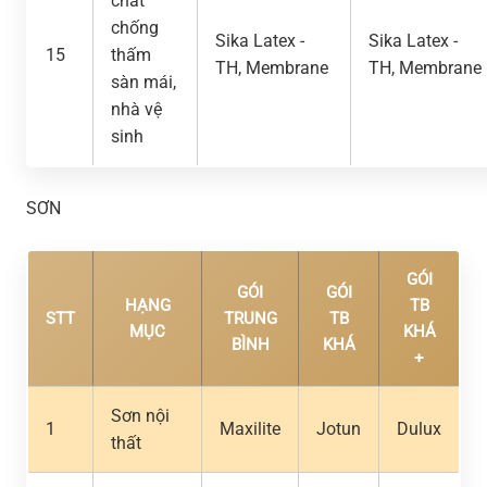
chất
chống
Sika Latex -
Sika Latex -
15
thấm
TH, Membrane
TH, Membrane
sàn mái,
nhà vệ
sinh
SƠN
GÓI
GÓI
GÓI
HẠNG
TB
STT
TRUNG
TB
MỤC
KHÁ
BÌNH
KHÁ
+
Sơn nội
1
Maxilite
Jotun
Dulux
thất