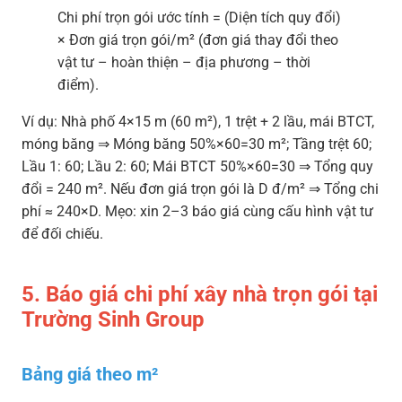
Chi phí trọn gói ước tính = (Diện tích quy đổi)
× Đơn giá trọn gói/m² (đơn giá thay đổi theo
vật tư – hoàn thiện – địa phương – thời
điểm).
Ví dụ: Nhà phố 4×15 m (60 m²), 1 trệt + 2 lầu, mái BTCT,
móng băng ⇒ Móng băng 50%×60=30 m²; Tầng trệt 60;
Lầu 1: 60; Lầu 2: 60; Mái BTCT 50%×60=30 ⇒ Tổng quy
đổi = 240 m². Nếu đơn giá trọn gói là D đ/m² ⇒ Tổng chi
phí ≈ 240×D. Mẹo: xin 2–3 báo giá cùng cấu hình vật tư
để đối chiếu.
5. Báo giá chi phí xây nhà trọn gói tại
Trường Sinh Group
Bảng giá theo m²